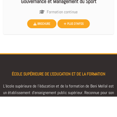
Gouvernance et Management du Sport
Formation continue
BROCHURE
PLUS D'INFOS
ÉCOLE SUPÉRIEURE DE L'EDUCATION ET DE LA FORMATION
L’école supérieure de l'éducation et de la formation de Beni Mellal est
un établissement d’enseignement public supérieur. Reconnue pour son
excellence académique, elle se consacre à la formation et à la
préparation des futurs enseignants.