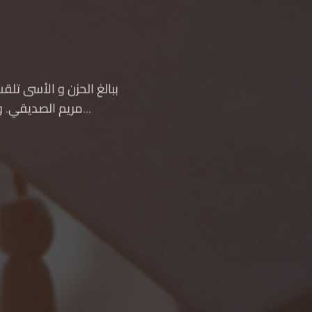
ببالغ الحزن و الأسى تلقت
مريم الصديقي. و على إثر هذا المصاب الجلل تتقدم إدارة المؤسسة نيابة عن كافة الأساتذة و المو...